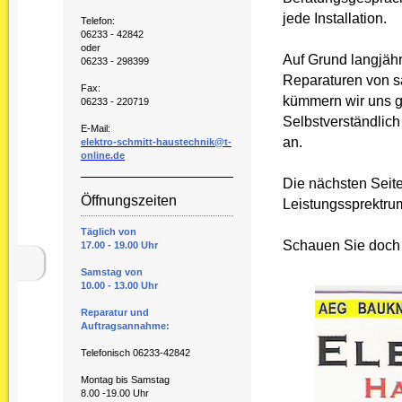
jede Installation.
Telefon:
06233 - 42842
oder
Auf Grund langjähr
06233 - 298399
Reparaturen von s
Fax:
kümmern wir uns gl
06233 - 220719
Selbstverständlich
E-Mail:
an.
elektro-schmitt-haustechnik@t-
online.de
Die nächsten Seit
Öffnungszeiten
Leistungssprektru
Täglich von
Schauen Sie doch m
17.00 - 19.00 Uhr
Samstag von
10.00 - 13.00 Uhr
Reparatur und
Auftragsannahme:
Telefonisch 06233-42842
Montag bis Samstag
8.00 -19.00 Uhr