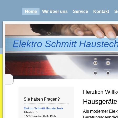
Home
Wir über uns
Service
Kontakt
S
Elektro Schmitt Haustec
Herzlich Will
Sie haben Fragen?
Hausgeräte -
Elektro Schmitt Haustechnik
Als moderner Elekt
Albertstr. 5
67227 Frankenthal / Pfalz
Beratungsgespräche