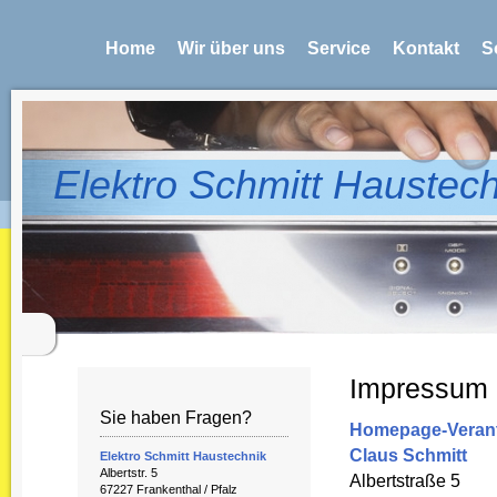
Home
Wir über uns
Service
Kontakt
S
Elektro Schmitt Haustec
Impressum
Sie haben Fragen?
Homepage-Verant
Claus Schmitt
Elektro Schmitt Haustechnik
Albertstr. 5
Albertstraße 5
67227 Frankenthal / Pfalz