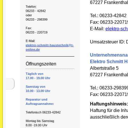
67227 Frankentha
Telefon:
06233 - 42842
Tel.: 06233-42842
oder
06233 - 298399
Fax: 06233-22071
E-Mail:
elektro-sc
Fax:
06233 - 220719
E-Mail:
Umsatzsteuer ID:
elektro-schmitt-haustechnik@t-
online.de
Unternehmensn
Elektro Schmitt 
Öffnungszeiten
Albertstraße 5
Täglich von
67227 Frankentha
17.00 - 19.00 Uhr
Samstag von
Tel.: 06233-29839
10.00 - 13.00 Uhr
Fax: 06233-22071
Reparatur und
Haftungshinweis:
Auftragsannahme:
Haftung für die Inh
Telefonisch 06233-42842
ausschließlich der
Montag bis Samstag
8.00 -19.00 Uhr